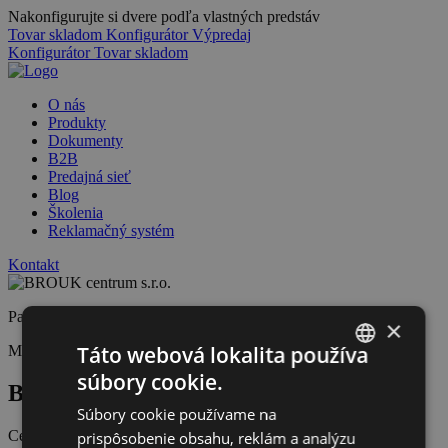
Nakonfigurujte si dvere podľa vlastných predstáv
Tovar skladom
Konfigurátor
Výpredaj
Konfigurátor
Tovar skladom
O nás
Produkty
Dokumenty
B2B
Predajná sieť
Blog
Školenia
Reklamačný systém
Kontakt
Partner
×
Táto webová lokalita používa
Montáž
Predajca
súbory cookie.
SLOVAK
BROUK centrum s.r.o.
Súbory cookie používame na
CZECH
Certifikácie
prispôsobenie obsahu, reklám a analýzu