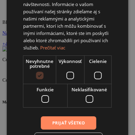
návštevnosti. Informácie o vašom
používaní našej stránky zdieľame aj s
našimi reklamnými a analytickými
Blanická 2787/10, 787 01 Šumperk
partnermi, ktorí ich môžu kombinovať s
inými informáciami, ktoré ste im poskytli
Navštíviť stránku
alebo ktoré zhromaždili pri používaní ich
+420 775 152 911
info@podlahybrouk.cz
služieb.
Prečítať viac
Certifikát ISO 9001
Nevyhnutne
Výkonnosť
Cielenie
potrebné
Certifikát ISO 14001
Funkcie
Neklasifikované
Mapa stránky
O nás
Portfólio
PRIJAŤ VŠETKO
Školenia
B2B