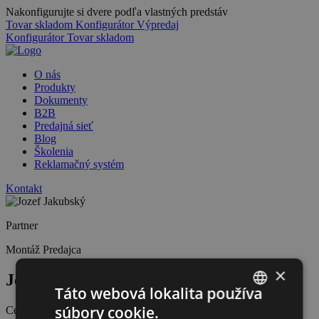
Nakonfigurujte si dvere podľa vlastných predstáv
Tovar skladom
Konfigurátor
Výpredaj
Konfigurátor
Tovar skladom
O nás
Produkty
Dokumenty
B2B
Predajná sieť
Blog
Školenia
Reklamačný systém
Kontakt
Partner
Montáž
Predajca
×
Jozef Jakubský
Táto webová lokalita používa
súbory cookie.
Certifikácie
SLOVAK