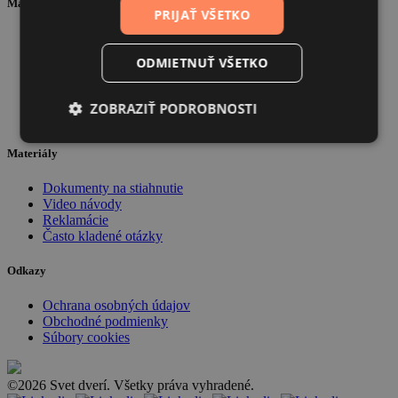
Mapa stránky
PRIJAŤ VŠETKO
O nás
Portfólio
ODMIETNUŤ VŠETKO
Školenia
B2B
Blog
ZOBRAZIŤ PODROBNOSTI
Kontakt
Materiály
Dokumenty na stiahnutie
Video návody
Reklamácie
Často kladené otázky
Odkazy
Ochrana osobných údajov
Obchodné podmienky
Súbory cookies
©2026 Svet dverí. Všetky práva vyhradené.