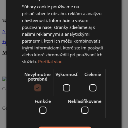
Súbory cookie používame na
CZECH
prispôsobenie obsahu, reklám a analýzu
návštevnosti. Informácie o vašom
Veľká Čierna 79, Rajec
používaní našej stránky zdieľame aj s
Navštíviť stránku
našimi reklamnými a analytickými
partnermi, ktorí ich môžu kombinovať s
+421 911 923 920
jozefjakubsky@gmail.com
inými informáciami, ktoré ste im poskytli
Média
alebo ktoré zhromaždili pri používaní ich
služieb.
Prečítať viac
Nevyhnutne
Výkonnosť
Cielenie
potrebné
Certifikát ISO 9001
Funkcie
Neklasifikované
Certifikát ISO 14001