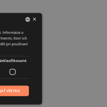
×
. Informácie o
SLOVAK
tnermi, ktorí ich
CZECH
ili pri používaní
Neklasifikované
JAŤ VŠETKO