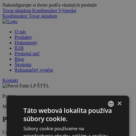
Nakonfigurujte si dvere podľa vlastných predstáv
Tovar skladom
Konfigurátor
Výpredaj
Konfigurátor
Tovar skladom
O nás
Produkty
Dokumenty
B2B
Predajná sieť
Blog
Školenia
Reklamačný systém
Kontakt
Partner
×
Montáž
Predajca
Táto webová lokalita používa
súbory cookie.
Pavol Fatin LP ŠTÝL
SLOVAK
Súbory cookie používame na
CZECH
Certifikácie
prispôsobenie obsahu, reklám a analýzu