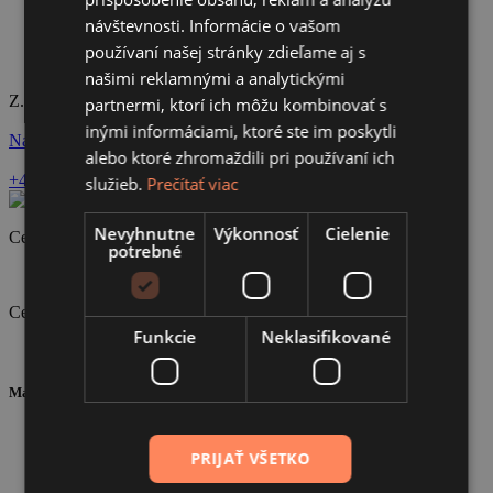
Školenie vo výrobnom závode Erkado
návštevnosti. Informácie o vašom
Školenie OTTIMO
používaní našej stránky zdieľame aj s
našimi reklamnými a analytickými
Z. Nejedlého 1718/26, Levice
partnermi, ktorí ich môžu kombinovať s
inými informáciami, ktoré ste im poskytli
Navštíviť stránku
alebo ktoré zhromaždili pri používaní ich
+421 903 450 589
info@lpstyl.sk
služieb.
Prečítať viac
Nevyhnutne
Výkonnosť
Cielenie
Certifikát ISO 9001
potrebné
Certifikát ISO 14001
Funkcie
Neklasifikované
Mapa stránky
O nás
Portfólio
PRIJAŤ VŠETKO
Školenia