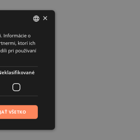
×
. Informácie o
SLOVAK
tnermi, ktorí ich
CZECH
ili pri používaní
Neklasifikované
JAŤ VŠETKO