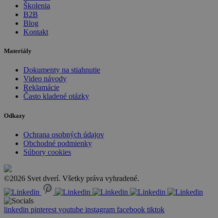
Školenia
B2B
Blog
Kontakt
Materiály
Dokumenty na stiahnutie
Video návody
Reklamácie
Často kladené otázky
Odkazy
Ochrana osobných údajov
Obchodné podmienky
Súbory cookies
©2026 Svet dverí. Všetky práva vyhradené.
linkedin
pinterest
youtube
instagram
facebook
tiktok