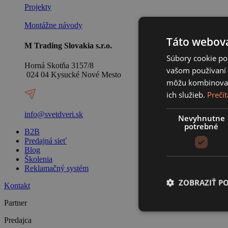
Projekty
Montážne návody
Táto webová
M Trading Slovakia s.r.o.
Súbory cookie po
Horná Skotňa 3157/8
vašom používaní n
024 04 Kysucké Nové Mesto
môžu kombinovať s
ich služieb.
Prečít
info@svetdveri.sk
Nevyhnutne
potrebné
B2B
Predajná sieť
Blog
Školenia
Reklamačný systém
ZOBRAZIŤ P
Kontakt
Partner
Predajca