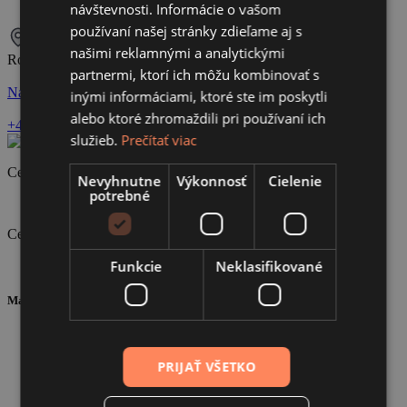
návštevnosti. Informácie o vašom
používaní našej stránky zdieľame aj s
našimi reklamnými a analytickými
Robotnívka 1, Nové Mesto nad Váhom
partnermi, ktorí ich môžu kombinovať s
Navštíviť stránku
inými informáciami, ktoré ste im poskytli
alebo ktoré zhromaždili pri používaní ich
+421 918 184 375
novemesto@rzparkety.sk
služieb.
Prečítať viac
Certifikát ISO 9001
Nevyhnutne
Výkonnosť
Cielenie
potrebné
Certifikát ISO 14001
Funkcie
Neklasifikované
Mapa stránky
O nás
Portfólio
PRIJAŤ VŠETKO
Školenia
B2B
Blog