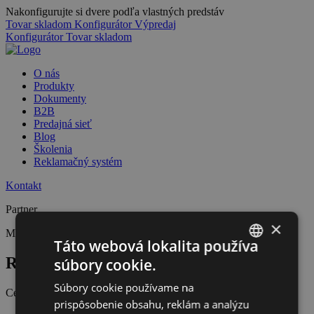
Nakonfigurujte si dvere podľa vlastných predstáv
Tovar skladom
Konfigurátor
Výpredaj
Konfigurátor
Tovar skladom
O nás
Produkty
Dokumenty
B2B
Predajná sieť
Blog
Školenia
Reklamačný systém
Kontakt
Partner
×
Montáž
Predajca
Táto webová lokalita používa
RZ Design s.r.o.
súbory cookie.
SLOVAK
Súbory cookie používame na
CZECH
Certifikácie
prispôsobenie obsahu, reklám a analýzu